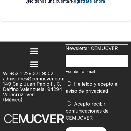
¿No tienes una cuenta?
Regístrate ahora
Newsletter CEMUCVER
t
E
u
s
e
c
Escribe tu email
W: +52 1 229 371 9502
m
admisiones@cemucver.com
r
a
149 Calz Juan Pablo II, C.
He leído y acepto el
i
Delfino Valenzuela, 94294
i
aviso de privacidad
b
Veracruz, Ver.
l
(México)
e
Acepto recibir
t
comunicaciones de
u
CEMUCVER
e
m