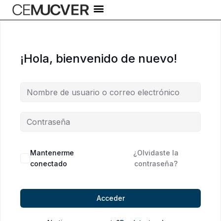
Ir
al
contenido
¡Hola, bienvenido de nuevo!
Alternative:
Mantenerme
¿Olvidaste la
conectado
contraseña?
Acceder