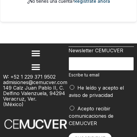
¿No tienes una cuenta?
Regístrate ahora
Newsletter CEMUCVER
E
s
c
Escribe tu email
W: +52 1 229 371 9502
admisiones@cemucver.com
r
149 Calz Juan Pablo II, C.
He leído y acepto el
i
Delfino Valenzuela, 94294
aviso de privacidad
b
Veracruz, Ver.
(México)
e
e
Acepto recibir
t
m
comunicaciones de
u
a
CEMUCVER
e
i
m
l