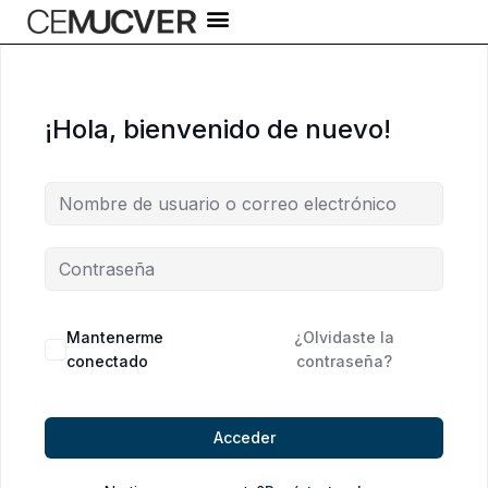
Ir
al
contenido
¡Hola, bienvenido de nuevo!
Alternative:
Mantenerme
¿Olvidaste la
conectado
contraseña?
Acceder