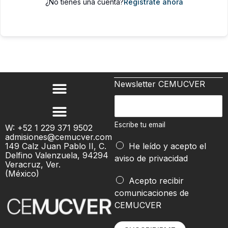
¿No tienes una cuenta?
Regístrate ahora
Newsletter CEMUCVER
t
E
u
s
*
c
Escribe tu email
W: +52 1 229 371 9502
E
admisiones@cemucver.com
r
s
149 Calz Juan Pablo II, C.
He leído y acepto el
i
Delfino Valenzuela, 94294
c
aviso de privacidad
b
Veracruz, Ver.
r
(México)
e
Acepto recibir
i
t
comunicaciones de
b
u
CEMUCVER
e
e
m