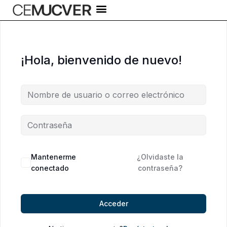
Ir
al
contenido
¡Hola, bienvenido de nuevo!
Alternative:
Mantenerme
¿Olvidaste la
conectado
contraseña?
Acceder