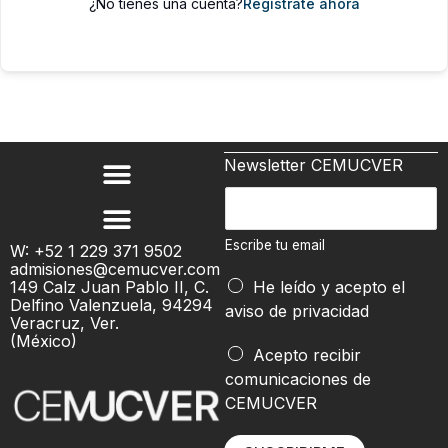
¿No tienes una cuenta?
Regístrate ahora
Newsletter CEMUCVER
E
s
c
Escribe tu email
W: +52 1 229 371 9502
admisiones@cemucver.com
r
149 Calz Juan Pablo II, C.
He leído y acepto el
i
Delfino Valenzuela, 94294
aviso de privacidad
b
Veracruz, Ver.
(México)
e
t
Acepto recibir
t
u
comunicaciones de
u
t
CEMUCVER
e
u
m
*