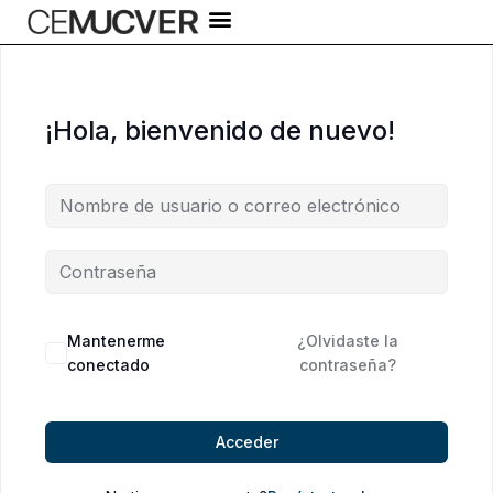
Ir
al
contenido
¡Hola, bienvenido de nuevo!
Alternative:
Mantenerme
¿Olvidaste la
conectado
contraseña?
Acceder