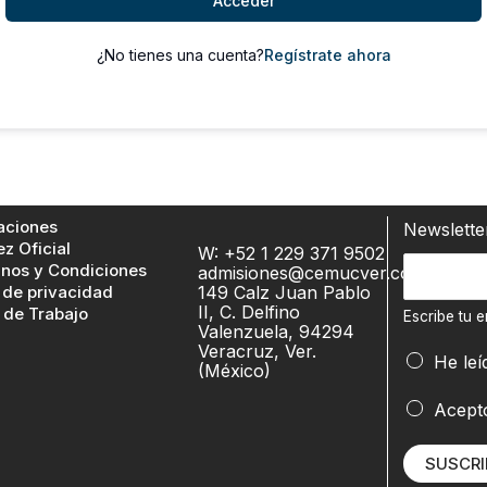
Acceder
¿No tienes una cuenta?
Regístrate ahora
aciones
Newslett
ez Oficial
W: +52 1 229 371 9502
e
E
nos y Condiciones
admisiones@cemucver.com
m
 de privacidad
149 Calz Juan Pablo
s
a
II, C. Delfino
 de Trabajo
c
Escribe tu e
Valenzuela, 94294
i
r
Veracruz, Ver.
l
He leí
(México)
i
E
b
Acept
s
e
c
t
r
SUSCRI
u