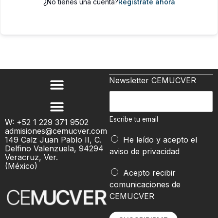
¿No tienes una cuenta?
Regístrate ahora
Newsletter CEMUCVER
E
s
c
Escribe tu email
W: +52 1 229 371 9502
admisiones@cemucver.com
r
*
149 Calz Juan Pablo II, C.
He leído y acepto el
i
e
Delfino Valenzuela, 94294
aviso de privacidad
b
Veracruz, Ver.
m
(México)
e
a
Acepto recibir
t
i
comunicaciones de
u
l
CEMUCVER
e
m