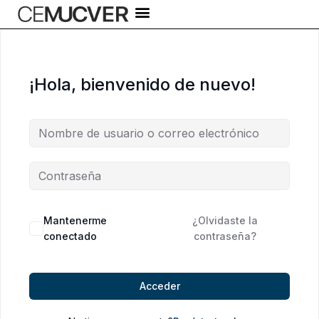
Ir
al
contenido
¡Hola, bienvenido de nuevo!
Alternative:
Mantenerme
¿Olvidaste la
conectado
contraseña?
Acceder