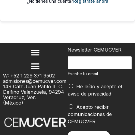
¿No tienes una cuenta?
Regístrate ahora
Newsletter CEMUCVER
*
E
e
s
m
c
Escribe tu email
W: +52 1 229 371 9502
a
admisiones@cemucver.com
r
i
149 Calz Juan Pablo II, C.
He leído y acepto el
i
Delfino Valenzuela, 94294
l
aviso de privacidad
b
Veracruz, Ver.
t
(México)
e
Acepto recibir
u
t
comunicaciones de
u
CEMUCVER
e
m