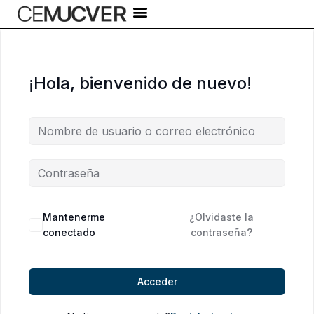
Ir
al
contenido
¡Hola, bienvenido de nuevo!
Alternative:
Mantenerme
¿Olvidaste la
conectado
contraseña?
Acceder