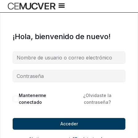
Ir
al
contenido
¡Hola, bienvenido de nuevo!
Alternative:
Mantenerme
¿Olvidaste la
conectado
contraseña?
Acceder