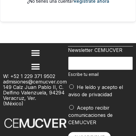
¿No tienes una cuenta?
Regístrate ahora
Newsletter CEMUCVER
E
s
c
Escribe tu email
W: +52 1 229 371 9502
admisiones@cemucver.com
r
149 Calz Juan Pablo II, C.
He leído y acepto el
i
Delfino Valenzuela, 94294
aviso de privacidad
b
Veracruz, Ver.
(México)
e
t
Acepto recibir
t
u
comunicaciones de
u
E
CEMUCVER
e
s
m
c