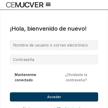
Ir
al
contenido
¡Hola, bienvenido de nuevo!
Alternative:
Mantenerme
¿Olvidaste la
conectado
contraseña?
Acceder