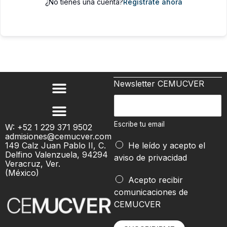
¿No tienes una cuenta?
Regístrate ahora
Newsletter CEMUCVER
t
E
u
s
t
c
Escribe tu email
W: +52 1 229 371 9502
u
admisiones@cemucver.com
r
149 Calz Juan Pablo II, C.
He leído y acepto el
i
Delfino Valenzuela, 94294
aviso de privacidad
b
Veracruz, Ver.
(México)
e
Acepto recibir
t
comunicaciones de
u
CEMUCVER
e
m