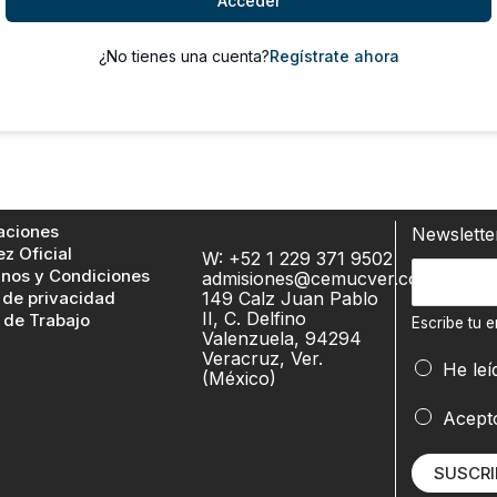
Acceder
¿No tienes una cuenta?
Regístrate ahora
aciones
Newslett
ez Oficial
W: +52 1 229 371 9502
E
nos y Condiciones
admisiones@cemucver.com
 de privacidad
149 Calz Juan Pablo
s
II, C. Delfino
 de Trabajo
c
Escribe tu e
Valenzuela, 94294
r
Veracruz, Ver.
E
He leí
(México)
i
s
b
c
Acept
e
r
t
i
SUSCRI
u
b