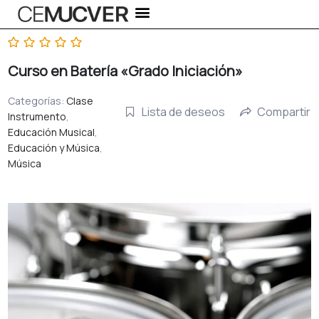
Ir
al
contenido
Curso en Batería «Grado Iniciación»
Categorías:
Clase
Lista de deseos
Compartir
Instrumento
,
Educación Musical
,
Educación y Música
,
Música