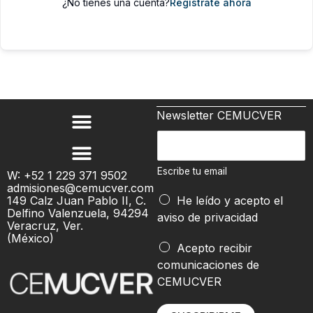
¿No tienes una cuenta?
Regístrate ahora
Newsletter CEMUCVER
E
s
c
Escribe tu email
W: +52 1 229 371 9502
admisiones@cemucver.com
r
149 Calz Juan Pablo II, C.
He leído y acepto el
i
Delfino Valenzuela, 94294
aviso de privacidad
b
Veracruz, Ver.
(México)
e
e
Acepto recibir
t
m
comunicaciones de
u
a
CEMUCVER
e
i
m
l