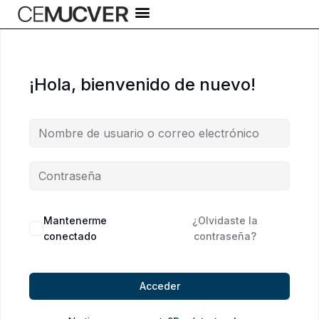
Ir
al
contenido
¡Hola, bienvenido de nuevo!
Alternative:
Mantenerme
¿Olvidaste la
conectado
contraseña?
Acceder