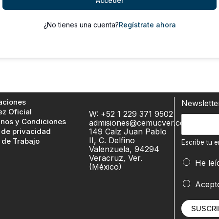
Acceder
¿No tienes una cuenta?
Regístrate ahora
aciones
Newslett
ez Oficial
W: +52 1 229 371 9502
E
nos y Condiciones
admisiones@cemucver.com
 de privacidad
149 Calz Juan Pablo
s
II, C. Delfino
 de Trabajo
c
Escribe tu e
Valenzuela, 94294
r
Veracruz, Ver.
He leí
(México)
i
b
*
Acept
e
t
SUSCRI
u