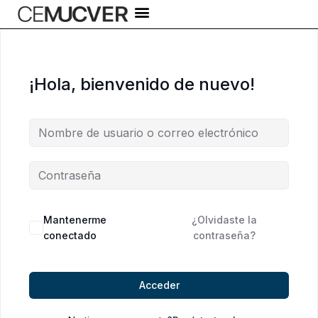
Ir
al
contenido
¡Hola, bienvenido de nuevo!
Alternative:
Mantenerme
¿Olvidaste la
conectado
contraseña?
Acceder