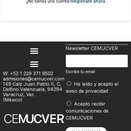
¿No tienes una cuenta?
Regístrate ahora
Newsletter CEMUCVER
t
E
u
s
t
c
Escribe tu email
W: +52 1 229 371 9502
u
admisiones@cemucver.com
r
e
149 Calz Juan Pablo II, C.
He leído y acepto el
i
Delfino Valenzuela, 94294
m
aviso de privacidad
b
Veracruz, Ver.
a
(México)
e
Acepto recibir
i
t
comunicaciones de
l
u
CEMUCVER
e
m