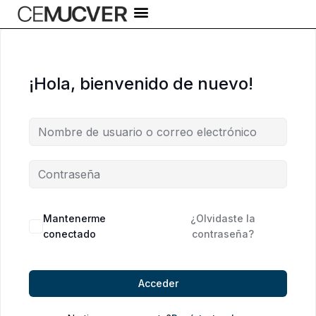
Ir
al
contenido
¡Hola, bienvenido de nuevo!
Alternative:
Mantenerme
¿Olvidaste la
conectado
contraseña?
Acceder