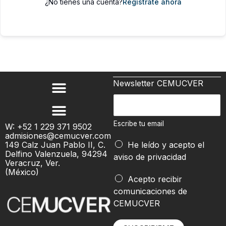
¿No tienes una cuenta?
Regístrate ahora
Newsletter CEMUCVER
E
s
c
Escribe tu email
W: +52 1 229 371 9502
admisiones@cemucver.com
r
t
149 Calz Juan Pablo II, C.
He leído y acepto el
i
u
Delfino Valenzuela, 94294
aviso de privacidad
b
Veracruz, Ver.
t
(México)
e
u
Acepto recibir
t
t
comunicaciones de
u
u
CEMUCVER
e
m