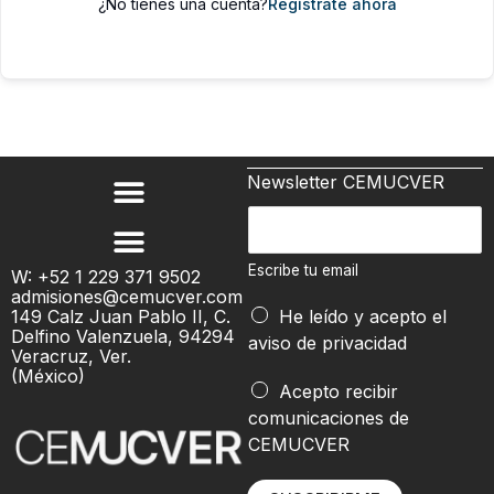
¿No tienes una cuenta?
Regístrate ahora
Newsletter CEMUCVER
E
s
c
Escribe tu email
W: +52 1 229 371 9502
admisiones@cemucver.com
r
149 Calz Juan Pablo II, C.
He leído y acepto el
i
Delfino Valenzuela, 94294
aviso de privacidad
b
Veracruz, Ver.
(México)
e
t
Acepto recibir
t
u
comunicaciones de
u
e
CEMUCVER
e
m
m
a