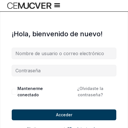
Ir
al
contenido
¡Hola, bienvenido de nuevo!
Alternative:
Mantenerme
¿Olvidaste la
conectado
contraseña?
Acceder