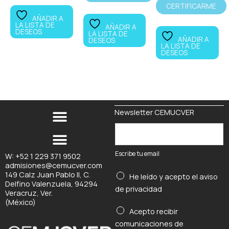
CERTIFICARME
AÑADIR A
LA LISTA DE
AÑADIR A
DESEOS
LA LISTA DE
AÑADIR A
DESEOS
LA LISTA DE
DESEOS
Newsletter CEMUCVER
t
E
u
s
t
c
Escribe tu email
W: +52 1 229 371 9502
u
admisiones@cemucver.com
r
E
149 Calz Juan Pablo II, C.
He leído y acepto el
aviso
i
Delfino Valenzuela, 94294
s
de privacidad
b
Veracruz, Ver.
c
(México)
e
r
Acepto recibir
t
i
comunicaciones de
u