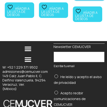
AÑADIR A
AÑADIR A
LA LISTA DE
LA LISTA DE
AÑADIR A
DESEOS
DESEOS
LA LISTA DE
DESEOS
Newsletter CEMUCVER
E
s
c
Escribe tu email
W: +52 1 229 371 9502
admisiones@cemucver.com
r
149 Calz Juan Pablo II, C.
He leído y acepto el
aviso
i
Delfino Valenzuela, 94294
de privacidad
b
Veracruz, Ver.
(México)
e
*
Acepto recibir
t
comunicaciones de
u
CEMUCVER
e