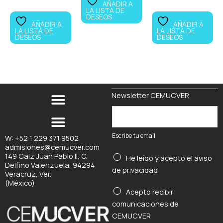
AÑADIR A
LA LISTA DE
DESEOS
AÑADIR A
AÑADIR A
LA LISTA DE
LA LISTA DE
DESEOS
DESEOS
Newsletter CEMUCVER
E
s
c
Escribe tu email
W: +52 1 229 371 9502
admisiones@cemucver.com
r
149 Calz Juan Pablo II, C.
He leído y acepto el
aviso
i
Delfino Valenzuela, 94294
de privacidad
b
Veracruz, Ver.
(México)
e
e
Acepto recibir
t
m
comunicaciones de
u
a
CEMUCVER
e
i