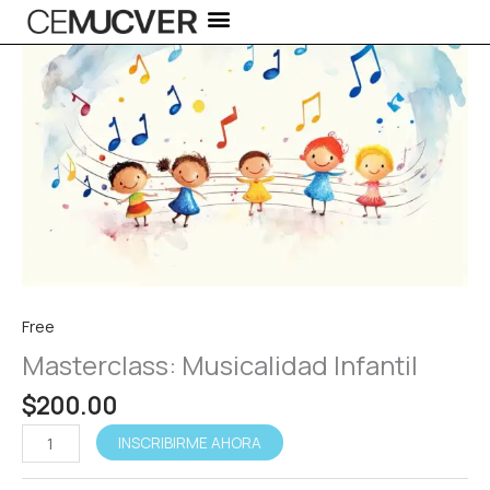
Masterclass:
Ir
Musicalidad
al
Infantil
contenido
cantidad
Free
Masterclass: Musicalidad Infantil
$
200.00
Alternative:
INSCRIBIRME AHORA