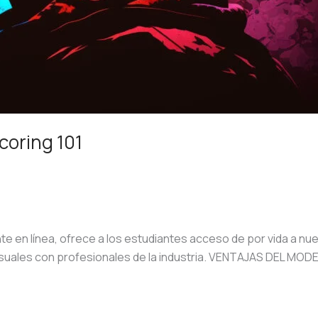
coring 101
n línea, ofrece a los estudiantes acceso de por vida a nue
nsuales con profesionales de la industria. VENTAJAS DEL M