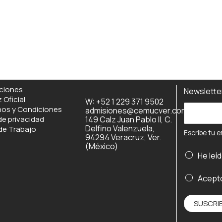
ciones
Newslett
 Oficial
W: +52 1 229 371 9502
E
nos y Condiciones
admisiones@cemucver.com
de privacidad
149 Calz Juan Pablo II, C.
s
Delfino Valenzuela,
de Trabajo
Escribe tu e
c
94294 Veracruz, Ver.
(México)
r
E
He leí
i
s
b
c
Acept
e
r
t
i
SUSCRI
u
b
Alternativ